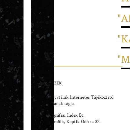
in
Egyéb
kategória
A
K
M
ELŐFIZETÉS
FORRÁSJEGYZÉK
AJÁNLÁSOK
Magyar Könyvtárak Internetes Tájékoztató
Szolgáltatásának tagja.
Magyar Biográfiai Index Bt.
9500 Celldömölk, Koptik Odó u. 32.